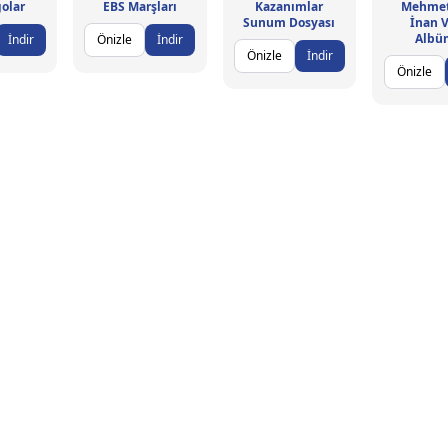
olar
EBS Marşları
Kazanımlar
Mehmet
Sunum Dosyası
İnan 
Albü
İndir
Önizle
İndir
Önizle
İndir
Önizle