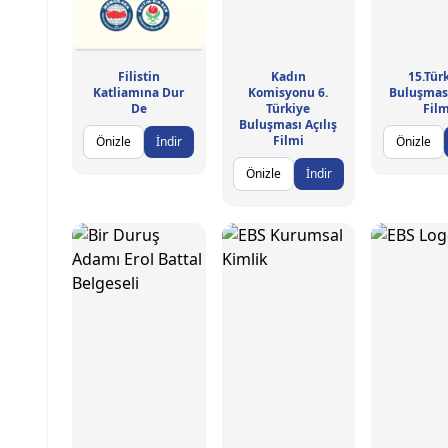
Filistin
Kadın
15.Tür
Katliamına Dur
Komisyonu 6.
Buluşması
De
Türkiye
Film
Buluşması Açılış
Filmi
Önizle
İndir
Önizle
Önizle
İndir