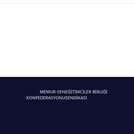
MEMUR-SEN
EĞİTİMCİLER BİRLİĞİ
KONFEDERASYONU
SENDİKASI