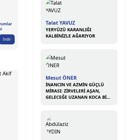
Talat YAVUZ
nımlar
mi
YERYÜZÜ KARANLIĞI
KALBİNİZLE AĞARIYOR
İndir
Mesut ÖNER
İNANCIN VE AZMİN GÜÇLÜ
MİRASI: ZİRVELERİ AŞAN,
GELECEĞE UZANAN KOCA BİR
ÇINAR