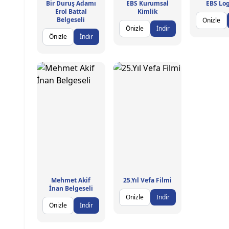
Bir Duruş Adamı
EBS Kurumsal
EBS Log
Erol Battal
Kimlik
Belgeseli
Önizle
Önizle
İndir
Önizle
İndir
Mehmet Akif
25.Yıl Vefa Filmi
İnan Belgeseli
Önizle
İndir
Önizle
İndir