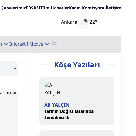
Şubelerimiz
EBSAM
Tüm Haberler
Kadın Komisyonu
İletişim
Ankara
22°
ri
İnteraktif Medya
Köşe Yazıları
Ali YALÇIN
Tarihin Doğru Tarafında
Sendikacılık