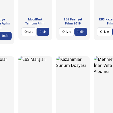
kiye
MotifKart
EBS Faaliyet
EBS Kaza
 Açılış
Tanıtım Filmi
Filmi 2019
Fil
i
Önizle
İndir
Önizle
İndir
Önizle
İndir