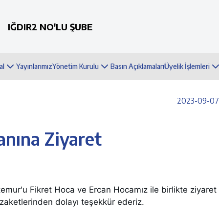
IĞDIR2 NO'LU ŞUBE
al
Yayınlarımız
Yönetim Kurulu
Basın Açıklamaları
Üyelik İşlemleri
2023-09-07 
anına Ziyaret
ur'u Fikret Hoca ve Ercan Hocamız ile birlikte ziyaret e
ezaketlerinden dolayı teşekkür ederiz.