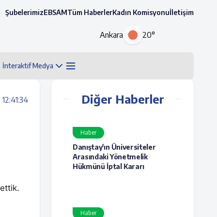
Şubelerimiz
EBSAM
Tüm Haberler
Kadın Komisyonu
İletişim
Ankara
20°
İnteraktif Medya
Diğer Haberler
12:41:34
Haber
Danıştay'ın Üniversiteler
Arasındaki Yönetmelik
Hükmünü İptal Kararı
ttik.
Haber