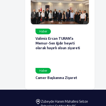
Haber
Valimiz Ercan TURAN’a
Memur-Sen Iğdır heyeti
olarak hayırlı olsun ziyareti
Haber
Camer Başkanına Ziyaret
Zübeyde Hanım Mahallesi Sebze