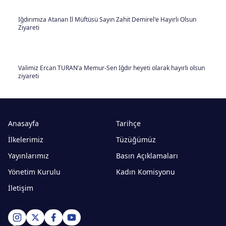
Iğdırımıza Atanan İl Müftüsü Sayın Zahit Demirel'e Hayırlı Olsun
Ziyareti
Valimiz Ercan TURAN’a Memur-Sen Iğdır heyeti olarak hayırlı olsun
ziyareti
Anasayfa
Tarihçe
İlkelerimiz
Tüzüğümüz
Yayınlarımız
Basın Açıklamaları
Yönetim Kurulu
Kadın Komisyonu
İletişim